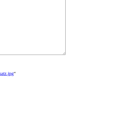
atz.jpg
“