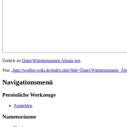
Zurück zu
Datei:Wärmepumpen Absatz.jpg
.
Von „
http://wulfen-wiki.de/index.php?title=Datei:Wärmepumpen_Abs
Navigationsmenü
Persönliche Werkzeuge
Anmelden
Namensräume