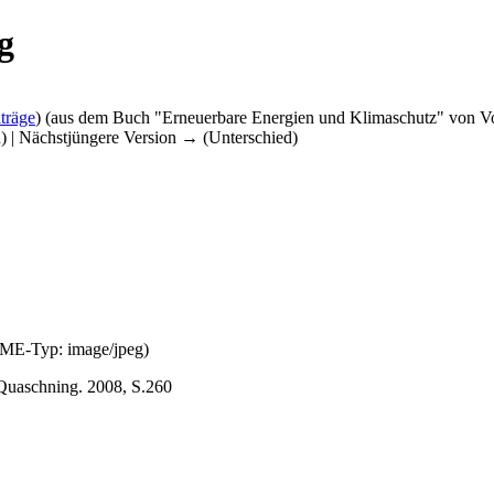
g
träge
)
(aus dem Buch "Erneuerbare Energien und Klimaschutz" von Vo
d) | Nächstjüngere Version → (Unterschied)
MIME-Typ:
image/jpeg
)
Quaschning. 2008, S.260