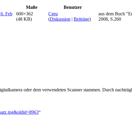
Maße
Benutzer
600×362
Cgru
aus dem Buch "Er
(48 KB)
(
Diskussion
|
Beiträge
)
2008, S.260
 Digitalkamera oder dem verwendeten Scanner stammen. Durch nachträgli
satz.jpg&oldid=8963
“