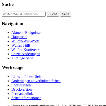
Suche
Navigation
Aktuelle Ereignisse
Hauptseite
Wulfen-Wiki-Portal
Wulfen Hilft
Wulfen-Konferenz
Letzte Änderungen
Zufällige Seite
Werkzeuge
Links auf diese Seite
Änderungen an verlinkten Seiten
Spezialseiten
Druckversion
Permanentlink
Seiten­­informationen
Diese Seite wurde zuletzt am 26. Juni 2026 um 22:39 Uhr geän