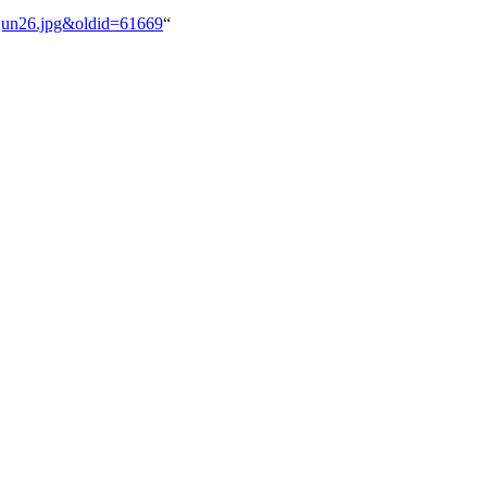
26jun26.jpg&oldid=61669
“