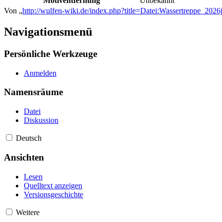
Motiventfernung
Unbekannt
Von „
http://wulfen-wiki.de/index.php?title=Datei:Wassertreppe_20
Navigationsmenü
Persönliche Werkzeuge
Anmelden
Namensräume
Datei
Diskussion
Deutsch
Ansichten
Lesen
Quelltext anzeigen
Versionsgeschichte
Weitere