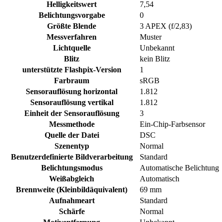
Helligkeitswert
7,54
Belichtungsvorgabe
0
Größte Blende
3 APEX (f/2,83)
Messverfahren
Muster
Lichtquelle
Unbekannt
Blitz
kein Blitz
unterstützte Flashpix-Version
1
Farbraum
sRGB
Sensorauflösung horizontal
1.812
Sensorauflösung vertikal
1.812
Einheit der Sensorauflösung
3
Messmethode
Ein-Chip-Farbsensor
Quelle der Datei
DSC
Szenentyp
Normal
Benutzerdefinierte Bildverarbeitung
Standard
Belichtungsmodus
Automatische Belichtung
Weißabgleich
Automatisch
Brennweite (Kleinbildäquivalent)
69 mm
Aufnahmeart
Standard
Schärfe
Normal