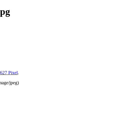
jpg
 627 Pixel
.
mage/jpeg
)