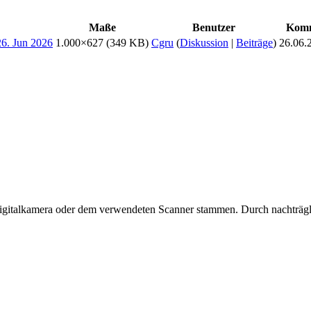
Maße
Benutzer
Komm
1.000×627
(349 KB)
Cgru
(
Diskussion
|
Beiträge
)
26.06.
 Digitalkamera oder dem verwendeten Scanner stammen. Durch nachträgli