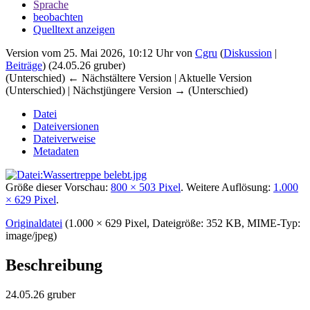
Sprache
beobachten
Quelltext anzeigen
Version vom 25. Mai 2026, 10:12 Uhr von
Cgru
(
Diskussion
|
Beiträge
)
(24.05.26 gruber)
(Unterschied) ← Nächstältere Version | Aktuelle Version
(Unterschied) | Nächstjüngere Version → (Unterschied)
Datei
Dateiversionen
Dateiverweise
Metadaten
Größe dieser Vorschau:
800 × 503 Pixel
.
Weitere Auflösung:
1.000
× 629 Pixel
.
Originaldatei
‎
(1.000 × 629 Pixel, Dateigröße: 352 KB, MIME-Typ:
image/jpeg
)
Beschreibung
24.05.26 gruber