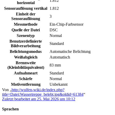
1.812
horizontal
Sensorauflösung vertikal
1.812
Einheit der
3
Sensorauflösung
Messmethode
Ein-Chip-Farbsensor
Quelle der Datei
DSC
Szenentyp
Normal
Benutzerdefinierte
Standard
Bildverarbeitung
Belichtungsmodus
Automatische Belichtung
Weißabgleich
Automatisch
Brennweite
83 mm
(Kleinbildäquivalent)
Aufnahmeart
Standard
Schärfe
Normal
Motiventfernung
Unbekannt
Von „
http://wulfen-wiki.de/index.php?
title=Datei:Wassertreppe_belebt.jpg&oldid=61384
“
Zuletzt bearbeitet am 25. Mai 2026 um 10:12
Sprachen