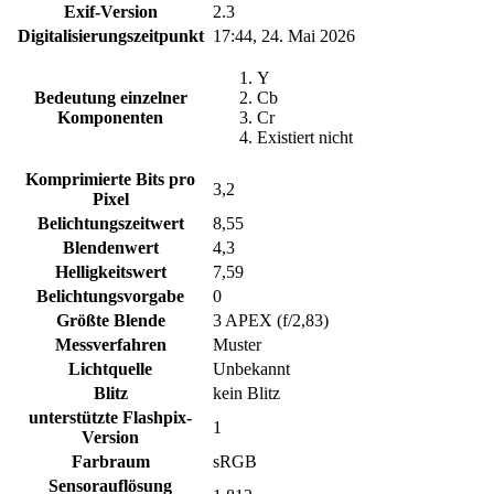
Exif-Version
2.3
Digitalisierungszeitpunkt
17:44, 24. Mai 2026
Y
Bedeutung einzelner
Cb
Komponenten
Cr
Existiert nicht
Komprimierte Bits pro
3,2
Pixel
Belichtungszeitwert
8,55
Blendenwert
4,3
Helligkeitswert
7,59
Belichtungsvorgabe
0
Größte Blende
3 APEX (f/2,83)
Messverfahren
Muster
Lichtquelle
Unbekannt
Blitz
kein Blitz
unterstützte Flashpix-
1
Version
Farbraum
sRGB
Sensorauflösung