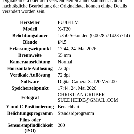
Digitalkamera oder dem verwendeten Scanner stammen. Durch
nachträgliche Bearbeitung der Originaldatei können einige Details
verändert worden sein.
Hersteller
FUJIFILM
Modell
X-T20
Belichtungsdauer
1/350 Sekunden (0,00285714285714)
Blende
f/4,5
Erfassungszeitpunkt
17:44, 24. Mai 2026
Brennweite
55 mm
Kameraausrichtung
Normal
Horizontale Auflösung
72 dpi
Vertikale Auflösung
72 dpi
Software
Digital Camera X-T20 Ver2.00
Speicherzeitpunkt
17:44, 24. Mai 2026
CHRISTIAN GRUBER
Fotograf
SUEDHEIDE@GMAIL.COM
Y und C Positionierung
Benachbart
Belichtungsprogramm
Standardprogramm
Film- oder
Sensorempfindlichkeit
200
(ISO)