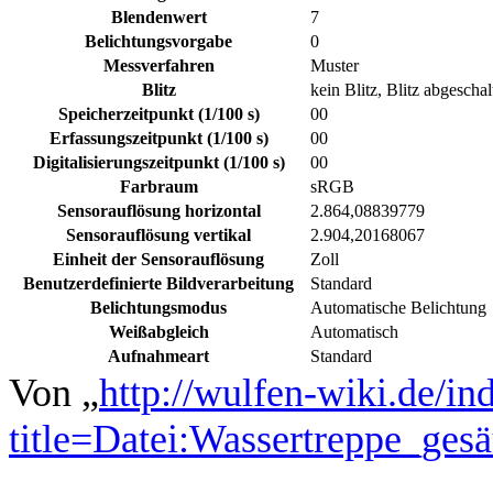
Blendenwert
7
Belichtungsvorgabe
0
Messverfahren
Muster
Blitz
kein Blitz, Blitz abgeschal
Speicherzeitpunkt (1/100 s)
00
Erfassungszeitpunkt (1/100 s)
00
Digitalisierungszeitpunkt (1/100 s)
00
Farbraum
sRGB
Sensorauflösung horizontal
2.864,08839779
Sensorauflösung vertikal
2.904,20168067
Einheit der Sensorauflösung
Zoll
Benutzerdefinierte Bildverarbeitung
Standard
Belichtungsmodus
Automatische Belichtung
Weißabgleich
Automatisch
Aufnahmeart
Standard
Von „
http://wulfen-wiki.de/in
title=Datei:Wassertreppe_ges