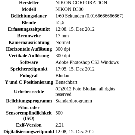
Hersteller
NIKON CORPORATION
Modell
NIKON D300
Belichtungsdauer
1/60 Sekunden (0,0166666666667)
Blende
f/5,6
Erfassungszeitpunkt
12:08, 15. Dez 2012
Brennweite
17 mm
Kameraausrichtung
Normal
Horizontale Auflösung
300 dpi
Vertikale Auflösung
300 dpi
Software
Adobe Photoshop CS3 Windows
Speicherzeitpunkt
17:05, 15. Dez 2012
Fotograf
Bludau
Y und C Positionierung
Benachbart
(C)2012 Foto Bludau, all rights
Urheberrechte
reserved
Belichtungsprogramm
Standardprogramm
Film- oder
Sensorempfindlichkeit
500
(ISO)
Exif-Version
2.21
Digitalisierungszeitpunkt
12:08, 15. Dez 2012