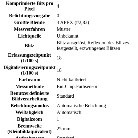
Komprimierte Bits pro
4
Pixel
Belichtungsvorgabe
0
Größte Blende
3 APEX (f/2,83)
Messverfahren
Muster
Lichtquelle
Unbekannt
Blitz ausgelöst, Reflexion des Blitzes
Blitz
festgestellt, erzwungenes Blitzen
Erfassungszeitpunkt
18
(1/100 s)
Digitalisierungszeitpunkt
18
(1/100 s)
Farbraum
Nicht kalibriert
Messmethode
Ein-Chip-Farbsensor
Benutzerdefinierte
Standard
Bildverarbeitung
Belichtungsmodus
Automatische Belichtung
Weißabgleich
Automatisch
Digitalzoom
1
Brennweite
25 mm
(Kleinbildäquivalent)