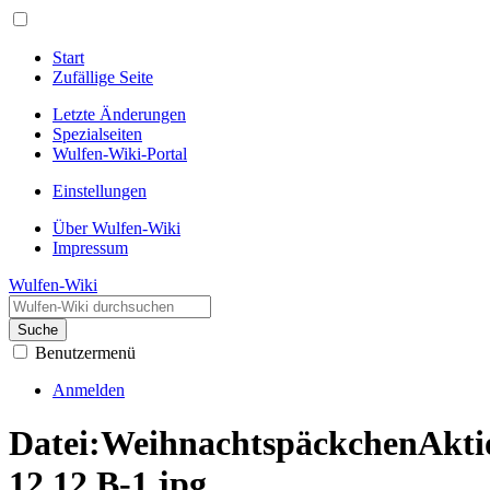
Start
Zufällige Seite
Letzte Änderungen
Spezialseiten
Wulfen-Wiki-Portal
Einstellungen
Über Wulfen-Wiki
Impressum
Wulfen-Wiki
Suche
Benutzermenü
Anmelden
Datei
:
WeihnachtspäckchenAkti
12 12 B-1.jpg