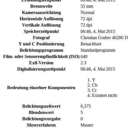
Brennweite
55 mm
Kameraausrichtung
Normal
Horizontale Auflösung
72 dpi
Vertikale Auflösung
72 dpi
Speicherzeitpunkt
06:46, 4. Mai 2015
Fotograf
Christian Gruber 46286 
Y und C Positionierung
Benachbart
Belichtungsprogramm
Standardprogramm
Film- oder Sensorempfindlichkeit (ISO)
640
Exif-Version
2.3
Digitalisierungszeitpunkt
06:46, 4. Mai 2015
Y
Cb
Bedeutung einzelner Komponenten
Cr
Existiert nicht
Belichtungszeitwert
6,375
Blendenwert
5
Belichtungsvorgabe
0
Messverfahren
Muster