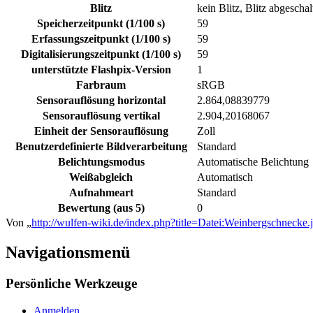
Blitz
kein Blitz, Blitz abgeschal
Speicherzeitpunkt (1/100 s)
59
Erfassungszeitpunkt (1/100 s)
59
Digitalisierungszeitpunkt (1/100 s)
59
unterstützte Flashpix-Version
1
Farbraum
sRGB
Sensorauflösung horizontal
2.864,08839779
Sensorauflösung vertikal
2.904,20168067
Einheit der Sensorauflösung
Zoll
Benutzerdefinierte Bildverarbeitung
Standard
Belichtungsmodus
Automatische Belichtung
Weißabgleich
Automatisch
Aufnahmeart
Standard
Bewertung (aus 5)
0
Von „
http://wulfen-wiki.de/index.php?title=Datei:Weinbergschneck
Navigationsmenü
Persönliche Werkzeuge
Anmelden