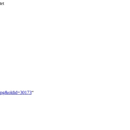
tet
e.jpg&oldid=30173
“