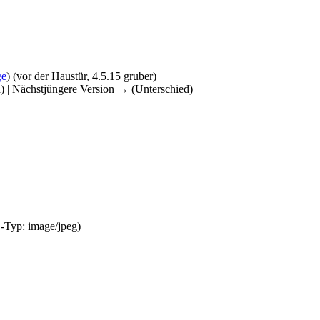
ge
)
(vor der Haustür, 4.5.15 gruber)
d) | Nächstjüngere Version → (Unterschied)
E-Typ:
image/jpeg
)