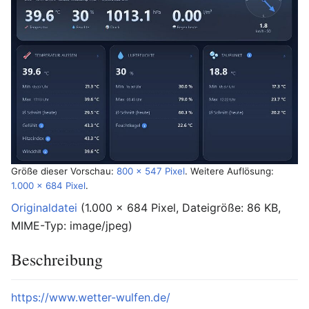
Größe dieser Vorschau:
800 × 547 Pixel
.
Weitere Auflösung:
1.000 × 684 Pixel
.
Originaldatei
‎
(1.000 × 684 Pixel, Dateigröße: 86 KB,
MIME-Typ:
image/jpeg
)
Beschreibung
https://www.wetter-wulfen.de/