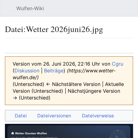
Wulfen-Wiki
Suche
Be
Datei
:
Wetter 2026juni26.jpg
Sprache
beobacht
Quel
Version vom 26. Juni 2026, 22:16 Uhr von
Cgru
(
Diskussion
|
Beiträge
)
(https://www.wetter-
wulfen.de/)
(Unterschied) ← Nächstältere Version | Aktuelle
Version (Unterschied) | Nächstjüngere Version
→ (Unterschied)
Datei
Dateiversionen
Dateiverweise