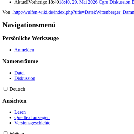
Aktuell
Vorherige
18:40
18:40, 29. Mai 2026
‎
Cgru
Diskussion
B
Von „
http://wulfen-wiki.de/index.php?title=Datei:Wittenberger_Dam
Navigationsmenü
Persönliche Werkzeuge
Anmelden
Namensräume
Datei
Diskussion
Deutsch
Ansichten
Lesen
Quelltext anzeigen
Versionsgeschichte
Weitere