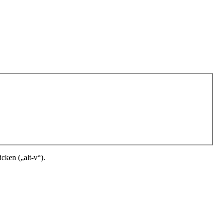
cken („alt-v“).