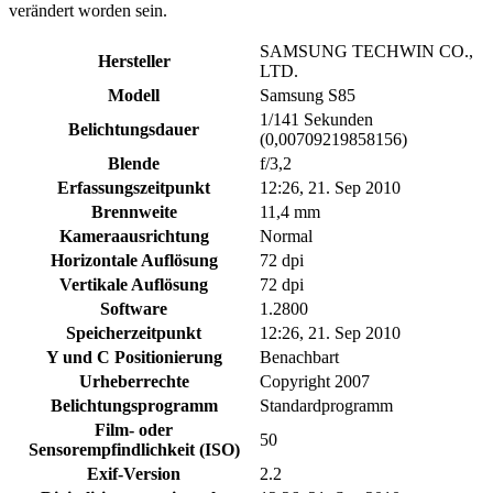
verändert worden sein.
SAMSUNG TECHWIN CO.,
Hersteller
LTD.
Modell
Samsung S85
1/141 Sekunden
Belichtungsdauer
(0,00709219858156)
Blende
f/3,2
Erfassungszeitpunkt
12:26, 21. Sep 2010
Brennweite
11,4 mm
Kameraausrichtung
Normal
Horizontale Auflösung
72 dpi
Vertikale Auflösung
72 dpi
Software
1.2800
Speicherzeitpunkt
12:26, 21. Sep 2010
Y und C Positionierung
Benachbart
Urheberrechte
Copyright 2007
Belichtungsprogramm
Standardprogramm
Film- oder
50
Sensorempfindlichkeit (ISO)
Exif-Version
2.2