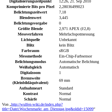
Digitalisierungszeitpunkt
12:26, 21. Sep 2010
Komprimierte Bits pro Pixel
2,28036499023
Belichtungszeitwert
7,18
Blendenwert
3,445
Belichtungsvorgabe
0
Größte Blende
2,971 APEX (f/2,8)
Messverfahren
Mehrfachspotmessung
Lichtquelle
Unbekannt
Blitz
kein Blitz
Farbraum
sRGB
Messmethode
Ein-Chip-Farbsensor
Belichtungsmodus
Automatische Belichtung
Weißabgleich
Automatisch
Digitalzoom
1
Brennweite
69 mm
(Kleinbildäquivalent)
Aufnahmeart
Standard
Kontrast
Normal
Schärfe
Normal
Von „
http://wulfen-wiki.de/index.php?
title=Datei:Wochenmarkt_am_Dienstag.jpg&oldid=15099
“