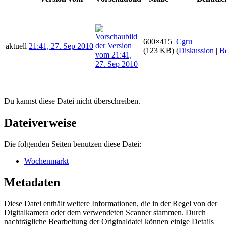
600×415
Cgru
aktuell
21:41, 27. Sep 2010
(123 KB)
(
Diskussion
|
B
Du kannst diese Datei nicht überschreiben.
Dateiverweise
Die folgenden Seiten benutzen diese Datei:
Wochenmarkt
Metadaten
Diese Datei enthält weitere Informationen, die in der Regel von der
Digitalkamera oder dem verwendeten Scanner stammen. Durch
nachträgliche Bearbeitung der Originaldatei können einige Details