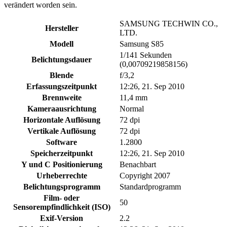
verändert worden sein.
SAMSUNG TECHWIN CO.,
Hersteller
LTD.
Modell
Samsung S85
1/141 Sekunden
Belichtungsdauer
(0,00709219858156)
Blende
f/3,2
Erfassungszeitpunkt
12:26, 21. Sep 2010
Brennweite
11,4 mm
Kameraausrichtung
Normal
Horizontale Auflösung
72 dpi
Vertikale Auflösung
72 dpi
Software
1.2800
Speicherzeitpunkt
12:26, 21. Sep 2010
Y und C Positionierung
Benachbart
Urheberrechte
Copyright 2007
Belichtungsprogramm
Standardprogramm
Film- oder
50
Sensorempfindlichkeit (ISO)
Exif-Version
2.2