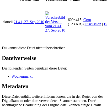
600×415
Cgru
aktuell
21:41, 27. Sep 2010
(123 KB)
(
Diskussion
|
B
Du kannst diese Datei nicht überschreiben.
Dateiverweise
Die folgenden Seiten benutzen diese Datei:
Wochenmarkt
Metadaten
Diese Datei enthält weitere Informationen, die in der Regel von der
Digitalkamera oder dem verwendeten Scanner stammen. Durch
nachträgliche Bearbeitung der Originaldatei können einige Details