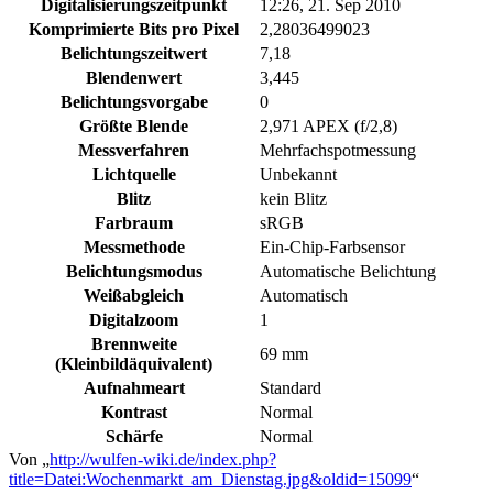
Digitalisierungszeitpunkt
12:26, 21. Sep 2010
Komprimierte Bits pro Pixel
2,28036499023
Belichtungszeitwert
7,18
Blendenwert
3,445
Belichtungsvorgabe
0
Größte Blende
2,971 APEX (f/2,8)
Messverfahren
Mehrfachspotmessung
Lichtquelle
Unbekannt
Blitz
kein Blitz
Farbraum
sRGB
Messmethode
Ein-Chip-Farbsensor
Belichtungsmodus
Automatische Belichtung
Weißabgleich
Automatisch
Digitalzoom
1
Brennweite
69 mm
(Kleinbildäquivalent)
Aufnahmeart
Standard
Kontrast
Normal
Schärfe
Normal
Von „
http://wulfen-wiki.de/index.php?
title=Datei:Wochenmarkt_am_Dienstag.jpg&oldid=15099
“