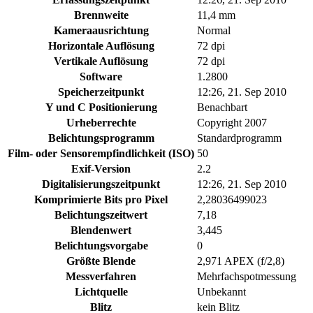
Brennweite
11,4 mm
Kameraausrichtung
Normal
Horizontale Auflösung
72 dpi
Vertikale Auflösung
72 dpi
Software
1.2800
Speicherzeitpunkt
12:26, 21. Sep 2010
Y und C Positionierung
Benachbart
Urheberrechte
Copyright 2007
Belichtungsprogramm
Standardprogramm
Film- oder Sensorempfindlichkeit (ISO)
50
Exif-Version
2.2
Digitalisierungszeitpunkt
12:26, 21. Sep 2010
Komprimierte Bits pro Pixel
2,28036499023
Belichtungszeitwert
7,18
Blendenwert
3,445
Belichtungsvorgabe
0
Größte Blende
2,971 APEX (f/2,8)
Messverfahren
Mehrfachspotmessung
Lichtquelle
Unbekannt
Blitz
kein Blitz