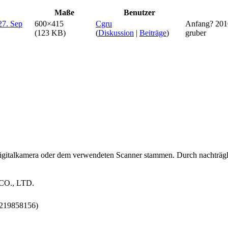
Maße
Benutzer
600×415
Cgru
Anfang? 2010
(123 KB)
(
Diskussion
|
Beiträge
)
gruber
 Digitalkamera oder dem verwendeten Scanner stammen. Durch nachträgli
O., LTD.
9219858156)