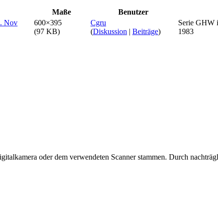
Maße
Benutzer
600×395
Cgru
Serie GHW i
(97 KB)
(
Diskussion
|
Beiträge
)
1983
 Digitalkamera oder dem verwendeten Scanner stammen. Durch nachträgli