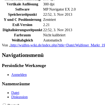
Vertikale Auflösung
300 dpi
Software
MP Navigator EX 2.0
Speicherzeitpunkt
22:52, 3. Nov 2013
Y und C Positionierung
Zentriert
Exif-Version
2.21
Digitalisierungszeitpunkt
22:52, 3. Nov 2013
Farbraum
Nicht kalibriert
Weißabgleich
Automatisch
Von „
http://wulfen-wiki.de/index.php?title=Datei:Wulfener_Markt_
Navigationsmenü
Persönliche Werkzeuge
Anmelden
Namensräume
Datei
Diskussion