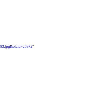
1983.jpg&oldid=25972
“