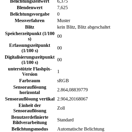
Belichtungszeitwert
6,375
Blendenwert
7,625
Belichtungsvorgabe
0
Messverfahren
Muster
Blitz
kein Blitz, Blitz abgeschaltet
Speicherzeitpunkt (1/100
00
s)
Erfassungszeitpunkt
00
(1/100 s)
Digitalisierungszeitpunkt
00
(1/100 s)
unterstützte Flashpix-
1
Version
Farbraum
sRGB
Sensorauflösung
2.864,08839779
horizontal
Sensorauflösung vertikal
2.904,20168067
Einheit der
Zoll
Sensorauflösung
Benutzerdefinierte
Standard
Bildverarbeitung
Belichtungsmodus
Automatische Belichtung