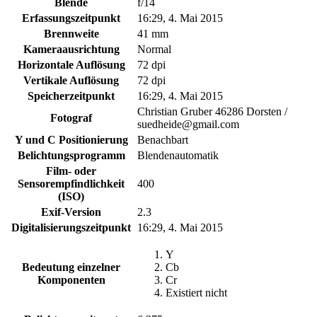
Blende
f/14
Erfassungszeitpunkt
16:29, 4. Mai 2015
Brennweite
41 mm
Kameraausrichtung
Normal
Horizontale Auflösung
72 dpi
Vertikale Auflösung
72 dpi
Speicherzeitpunkt
16:29, 4. Mai 2015
Christian Gruber 46286 Dorsten /
Fotograf
suedheide@gmail.com
Y und C Positionierung
Benachbart
Belichtungsprogramm
Blendenautomatik
Film- oder
Sensorempfindlichkeit
400
(ISO)
Exif-Version
2.3
Digitalisierungszeitpunkt
16:29, 4. Mai 2015
Y
Bedeutung einzelner
Cb
Komponenten
Cr
Existiert nicht