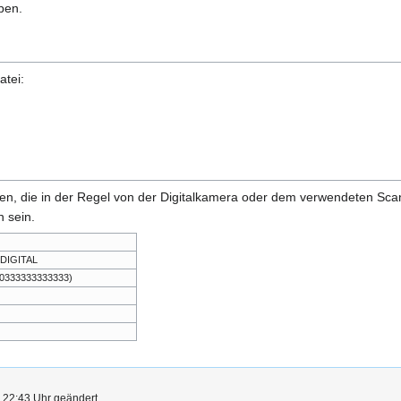
ben.
atei:
onen, die in der Regel von der Digitalkamera oder dem verwendeten Sc
 sein.
 DIGITAL
,0333333333333)
 22:43 Uhr geändert.