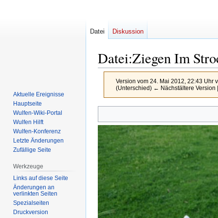
Datei
Diskussion
Datei
:
Ziegen Im Stro
Version vom 24. Mai 2012, 22:43 Uhr 
(Unterschied) ← Nächstältere Version |
Aktuelle Ereignisse
Hauptseite
Zur
Zur
Wulfen-Wiki-Portal
Navigation
Suche
Wulfen Hilft
Wulfen-Konferenz
springen
springen
Letzte Änderungen
Zufällige Seite
Werkzeuge
Links auf diese Seite
Änderungen an
verlinkten Seiten
Spezialseiten
Druckversion