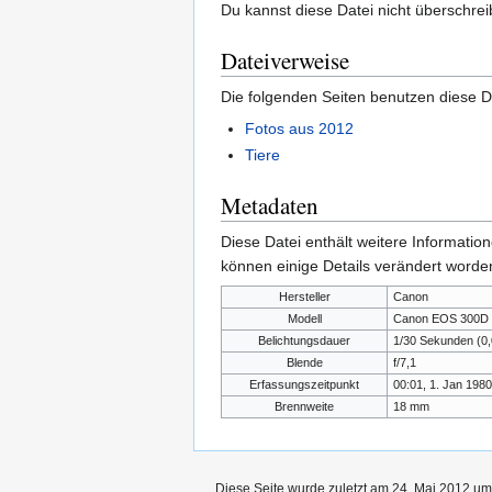
Du kannst diese Datei nicht überschrei
Dateiverweise
Die folgenden Seiten benutzen diese D
Fotos aus 2012
Tiere
Metadaten
Diese Datei enthält weitere Informati
können einige Details verändert worden
Hersteller
Canon
Modell
Canon EOS 300D
Belichtungsdauer
1/30 Sekunden (0
Blende
f/7,1
Erfassungszeitpunkt
00:01, 1. Jan 1980
Brennweite
18 mm
Diese Seite wurde zuletzt am 24. Mai 2012 um