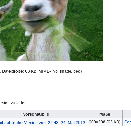
l, Dateigröße: 63 KB, MIME-Typ:
image/jpeg
)
rsion zu laden.
Vorschaubild
Maße
600×398
(63 KB)
Cgr