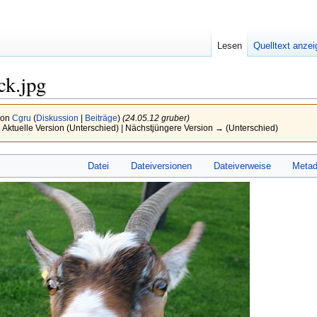
Lesen
Quelltext anze
ck.jpg
von
Cgru
(
Diskussion
|
Beiträge
)
(24.05.12 gruber)
 Aktuelle Version (Unterschied) | Nächstjüngere Version → (Unterschied)
Datei
Dateiversionen
Dateiverweise
Metad