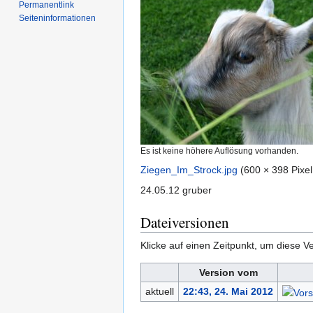
Permanentlink
Seiten­­informationen
Es ist keine höhere Auflösung vorhanden.
Ziegen_Im_Strock.jpg
‎
(600 × 398 Pixe
24.05.12 gruber
Dateiversionen
Klicke auf einen Zeitpunkt, um diese Ve
Version vom
aktuell
22:43, 24. Mai 2012