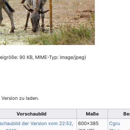
teigröße: 90 KB, MIME-Typ:
image/jpeg
)
 Version zu laden.
Vorschaubild
Maße
Be
600×385
Cgru