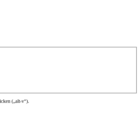
cken („alt-v“).