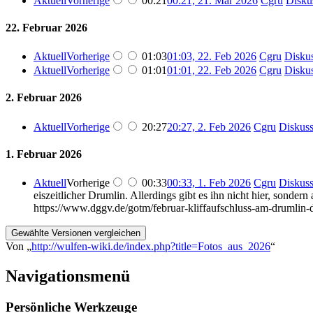
Aktuell
Vorherige
00:21
00:21, 21. Mär 2026
‎
Cgru
Disku
22. Februar 2026
Aktuell
Vorherige
01:03
01:03, 22. Feb 2026
‎
Cgru
Disku
Aktuell
Vorherige
01:01
01:01, 22. Feb 2026
‎
Cgru
Disku
2. Februar 2026
Aktuell
Vorherige
20:27
20:27, 2. Feb 2026
‎
Cgru
Diskuss
1. Februar 2026
Aktuell
Vorherige
00:33
00:33, 1. Feb 2026
‎
Cgru
Diskuss
eiszeitlicher Drumlin. Allerdings gibt es ihn nicht hier, sonde
https://www.dggv.de/gotm/februar-kliffaufschluss-am-drumlin-
Von „
http://wulfen-wiki.de/index.php?title=Fotos_aus_2026
“
Navigationsmenü
Persönliche Werkzeuge