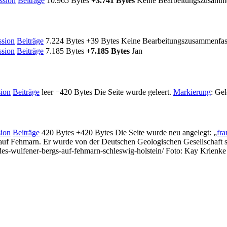
ssion
Beiträge
‎
10.965 Bytes
+3.741 Bytes
‎
Keine Bearbeitungszusamm
ssion
Beiträge
‎
7.224 Bytes
+39 Bytes
‎
Keine Bearbeitungszusammenfa
ssion
Beiträge
‎
7.185 Bytes
+7.185 Bytes
‎
Jan
ion
Beiträge
‎
leer
−420 Bytes
‎
Die Seite wurde geleert.
Markierung
:
Gel
ion
Beiträge
‎
420 Bytes
+420 Bytes
‎
Die Seite wurde neu angelegt: „
fra
rn auf Fehmarn. Er wurde von der Deutschen Geologischen Gesellschaft so
des-wulfener-bergs-auf-fehmarn-schleswig-holstein/ Foto: Kay Krienke 