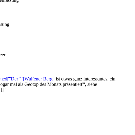
enfassung
ssung
eert
med|'''Der "[[Wulfener Berg
" ist etwas ganz interessantes, ein
gar mal als Geotop des Monats präsentiert''', siehe
]]“