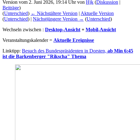
Version vom 2. Juni 2026, 19:14 Uhr von
Hjk
(
Diskussion
|
Beiträge
)
(
Unterschied
)
← Nächstältere Version
|
Aktuelle Version
(
Unterschied
) |
Nächstjüngere Version →
(
Unterschied
)
Wechseln zwischen :
Desktop-Ansicht
+
Mobil-Ansicht
Veranstaltungskalender =
Aktuelle Ereignisse
Linktipp:
Besuch des Bundespräsidenten in Dorsten,
ab Min 6:45
ist die Barkenberger "Rikscha" Thema