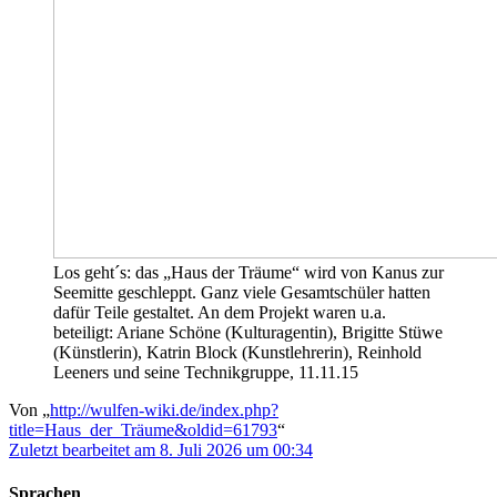
Los geht´s: das „Haus der Träume“ wird von Kanus zur
Seemitte geschleppt. Ganz viele Gesamtschüler hatten
dafür Teile gestaltet. An dem Projekt waren u.a.
beteiligt: Ariane Schöne (Kulturagentin), Brigitte Stüwe
(Künstlerin), Katrin Block (Kunstlehrerin), Reinhold
Leeners und seine Technikgruppe, 11.11.15
Von „
http://wulfen-wiki.de/index.php?
title=Haus_der_Träume&oldid=61793
“
Zuletzt bearbeitet am 8. Juli 2026 um 00:34
Sprachen