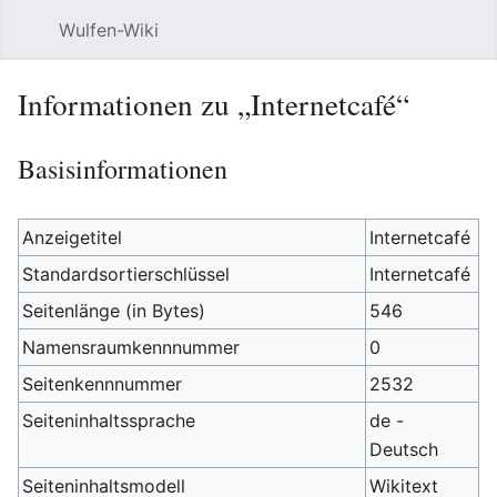
Wulfen-Wiki
Suche
Be
Informationen zu „Internetcafé“
Basisinformationen
Anzeigetitel
Internetcafé
Standardsortierschlüssel
Internetcafé
Seitenlänge (in Bytes)
546
Namensraumkennnummer
0
Seitenkennnummer
2532
Seiteninhaltssprache
de -
Deutsch
Seiteninhaltsmodell
Wikitext