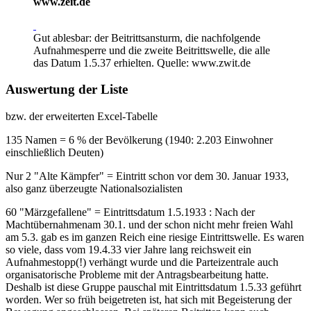
www.zeit.de
Gut ablesbar: der Beitrittsansturm, die nachfolgende
Aufnahmesperre und die zweite Beitrittswelle, die alle
das Datum 1.5.37 erhielten. Quelle: www.zwit.de
Auswertung der Liste
bzw. der erweiterten Excel-Tabelle
135 Namen = 6 % der Bevölkerung (1940: 2.203 Einwohner
einschließlich Deuten)
Nur 2 "Alte Kämpfer" = Eintritt schon vor dem 30. Januar 1933,
also ganz überzeugte Nationalsozialisten
60 "Märzgefallene" = Eintrittsdatum 1.5.1933 : Nach der
Machtübernahmenam 30.1. und der schon nicht mehr freien Wahl
am 5.3. gab es im ganzen Reich eine riesige Eintrittswelle. Es waren
so viele, dass vom 19.4.33 vier Jahre lang reichsweit ein
Aufnahmestopp(!) verhängt wurde und die Parteizentrale auch
organisatorische Probleme mit der Antragsbearbeitung hatte.
Deshalb ist diese Gruppe pauschal mit Eintrittsdatum 1.5.33 geführt
worden. Wer so früh beigetreten ist, hat sich mit Begeisterung der