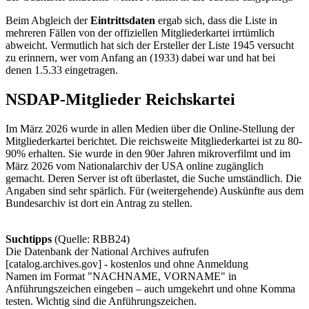
Beim Abgleich der
Eintrittsdaten
ergab sich, dass die Liste in
mehreren Fällen von der offiziellen Mitgliederkartei irrtümlich
abweicht. Vermutlich hat sich der Ersteller der Liste 1945 versucht
zu erinnern, wer vom Anfang an (1933) dabei war und hat bei
denen 1.5.33 eingetragen.
NSDAP-Mitglieder Reichskartei
Im März 2026 wurde in allen Medien über die Online-Stellung der
Mitgliederkartei berichtet. Die reichsweite Mitgliederkartei ist zu 80-
90% erhalten. Sie wurde in den 90er Jahren mikroverfilmt und im
März 2026 vom Nationalarchiv der USA online zugänglich
gemacht. Deren Server ist oft überlastet, die Suche umständlich. Die
Angaben sind sehr spärlich. Für (weitergehende) Auskünfte aus dem
Bundesarchiv ist dort ein Antrag zu stellen.
Suchtipps
(Quelle: RBB24)
Die Datenbank der National Archives aufrufen
[catalog.archives.gov] - kostenlos und ohne Anmeldung
Namen im Format "NACHNAME, VORNAME" in
Anführungszeichen eingeben – auch umgekehrt und ohne Komma
testen. Wichtig sind die Anführungszeichen.