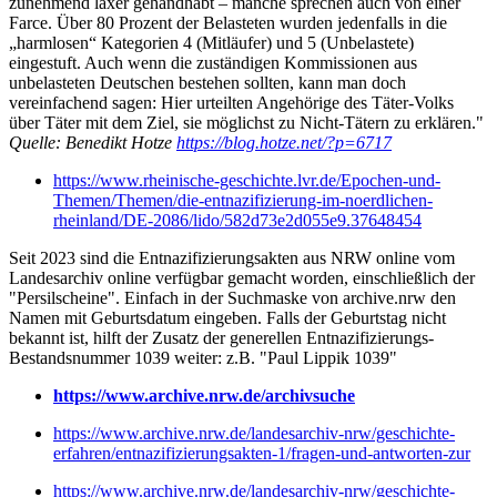
zunehmend laxer gehandhabt – manche sprechen auch von einer
Farce. Über 80 Prozent der Belasteten wurden jedenfalls in die
„harmlosen“ Kategorien 4 (Mitläufer) und 5 (Unbelastete)
eingestuft. Auch wenn die zuständigen Kommissionen aus
unbelasteten Deutschen bestehen sollten, kann man doch
vereinfachend sagen: Hier urteilten Angehörige des Täter-Volks
über Täter mit dem Ziel, sie möglichst zu Nicht-Tätern zu erklären."
Quelle: Benedikt Hotze
https://blog.hotze.net/?p=6717
https://www.rheinische-geschichte.lvr.de/Epochen-und-
Themen/Themen/die-entnazifizierung-im-noerdlichen-
rheinland/DE-2086/lido/582d73e2d055e9.37648454
Seit 2023 sind die Entnazifizierungsakten aus NRW online vom
Landesarchiv online verfügbar gemacht worden, einschließlich der
"Persilscheine". Einfach in der Suchmaske von archive.nrw den
Namen mit Geburtsdatum eingeben. Falls der Geburtstag nicht
bekannt ist, hilft der Zusatz der generellen Entnazifizierungs-
Bestandsnummer 1039 weiter: z.B. "Paul Lippik 1039"
https://www.archive.nrw.de/archivsuche
https://www.archive.nrw.de/landesarchiv-nrw/geschichte-
erfahren/entnazifizierungsakten-1/fragen-und-antworten-zur
https://www.archive.nrw.de/landesarchiv-nrw/geschichte-