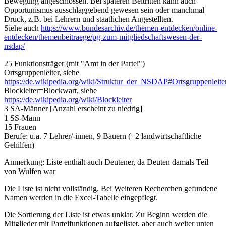
Bewegung angeschlossen. Bei späteren Beitritten kann auch
Opportunismus ausschlaggebend gewesen sein oder manchmal
Druck, z.B. bei Lehrern und staatlichen Angestellten.
Siehe auch
https://www.bundesarchiv.de/themen-entdecken/online-
entdecken/themenbeitraege/pg-zum-mitgliedschaftswesen-der-
nsdap/
25 Funktionsträger (mit "Amt in der Partei")
Ortsgruppenleiter, siehe
https://de.wikipedia.org/wiki/Struktur_der_NSDAP#Ortsgruppenleite
Blockleiter=Blockwart, siehe
https://de.wikipedia.org/wiki/Blockleiter
3 SA-Männer [Anzahl erscheint zu niedrig]
1 SS-Mann
15 Frauen
Berufe: u.a. 7 Lehrer/-innen, 9 Bauern (+2 landwirtschaftliche
Gehilfen)
Anmerkung: Liste enthält auch Deutener, da Deuten damals Teil
von Wulfen war
Die Liste ist nicht vollständig. Bei Weiteren Recherchen gefundene
Namen werden in die Excel-Tabelle eingepflegt.
Die Sortierung der Liste ist etwas unklar. Zu Beginn werden die
Mitglieder mit Parteifunktionen aufgelistet, aber auch weiter unten