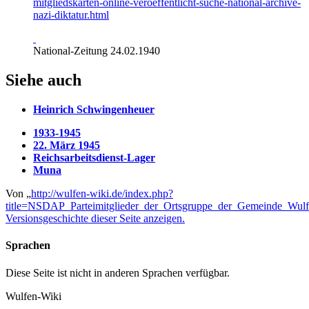
mitgliedskarten-online-veroeffentlicht-suche-national-archive-
nazi-diktatur.html
National-Zeitung 24.02.1940
Siehe auch
Heinrich Schwingenheuer
1933-1945
22. März 1945
Reichsarbeitsdienst-Lager
Muna
Von „
http://wulfen-wiki.de/index.php?
title=NSDAP_Parteimitglieder_der_Ortsgruppe_der_Gemeinde_Wul
Versionsgeschichte dieser Seite anzeigen.
Sprachen
Diese Seite ist nicht in anderen Sprachen verfügbar.
Wulfen-Wiki