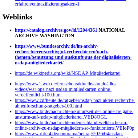
erfahren/entnazifizierungsakten-1
Weblinks
https://catalog.archives.gov/id/12044361
NATIONAL
ARCHIVE WASHINGTON
https://www.bundesarchiv.de/im-archiv-
recherchieren/archivgut-recherchieren/nach-
themen/benutzung-und-auskunft-aus-der-digitalisierten-
nsdap-mitgliederkartei/
https://de.wikipedia.org/wiki/NSDAP-Mitgliederkartei
https://www1.wdr.de/fernsehen/aktuelle-stunde/alle-
videos/war-opa-nazi-nsdap-mitgliedkarten-online-
veroeffentlicht-100.html
https://www.zdfheute.de/ratgeber/nsdap-nazi-akten-recherche-
ahnenforschung-ratgeber-100.html
https://www.br.de/nachrichten/kultur/seit-der-online-freigabe-
ansturm-auf-nsdap-mitgliederkartei,VED8OGL
https://www.br.de/nachrichten/deutschland-welt/suche-im-
online-archiv-zu-nsdap-mitgliedern-so-funktionierts,VEIoP0p
https://www.rbb24.de/panorama/beitrag/2026/04/nsdap-