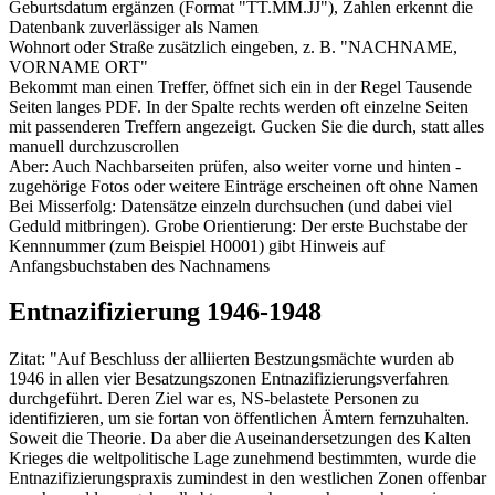
Geburtsdatum ergänzen (Format "TT.MM.JJ"), Zahlen erkennt die
Datenbank zuverlässiger als Namen
Wohnort oder Straße zusätzlich eingeben, z. B. "NACHNAME,
VORNAME ORT"
Bekommt man einen Treffer, öffnet sich ein in der Regel Tausende
Seiten langes PDF. In der Spalte rechts werden oft einzelne Seiten
mit passenderen Treffern angezeigt. Gucken Sie die durch, statt alles
manuell durchzuscrollen
Aber: Auch Nachbarseiten prüfen, also weiter vorne und hinten -
zugehörige Fotos oder weitere Einträge erscheinen oft ohne Namen
Bei Misserfolg: Datensätze einzeln durchsuchen (und dabei viel
Geduld mitbringen). Grobe Orientierung: Der erste Buchstabe der
Kennnummer (zum Beispiel H0001) gibt Hinweis auf
Anfangsbuchstaben des Nachnamens
Entnazifizierung 1946-1948
Zitat: "Auf Beschluss der alliierten Bestzungsmächte wurden ab
1946 in allen vier Besatzungszonen Entnazifizierungsverfahren
durchgeführt. Deren Ziel war es, NS-belastete Personen zu
identifizieren, um sie fortan von öffentlichen Ämtern fernzuhalten.
Soweit die Theorie. Da aber die Auseinandersetzungen des Kalten
Krieges die weltpolitische Lage zunehmend bestimmten, wurde die
Entnazifizierungspraxis zumindest in den westlichen Zonen offenbar