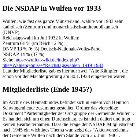
Die NSDAP in Wulfen vor 1933
Wulfen, wie fast das ganze Münsterland, wählte vor 1933 sehr
katholisch (Zentrum) und monarchistisch-antirepublikanisch
(DNVP).
Reichstagswahl im Juli 1932 in Wulfen:
Zentrum
61
% (im Reich 12 %)
DNVP
13
% (6 %) Deutsch-Nationale-Volks-Partei
NSDAP
14
% (37 %).
Siehe
https://wulfen-wiki.de/index.php?
title=Wahlergebnisse#Reichstagswahlen_1919-1933
Laut der Mitgliederliste gab es hier nur zwei "Alte Kämpfer", die
schon vor der Machtergreifung am 30.1.1933 eingetreten waren.
Mitgliederliste (Ende 1945?)
Im Archiv des Heimatbundes befindet sich in einem von Heinrich
Schwingenheuer zusammengestellten Ordner das vierseitige
Dokument "Parteimitglieder der Ortsgruppe der Gemeinde Wulfen".
Es handelt sich um einen Durchschlag, es ist nicht datiert und trägt
keinen Bearbeiternamen. Dass die Frage der NSDAP-Mitgliedschaft
nach 1945 ein wichtiges Thema war, zeigt das "Aktenverzeichnis
der Gemeinde Wulfen nach dem Stande vom 25. Juni 1946",