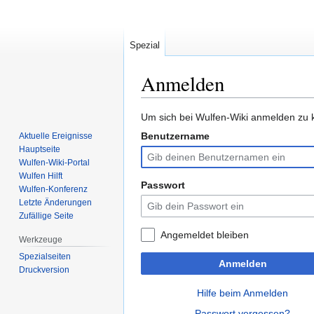
Spezial
Anmelden
Zur
Zur
Um sich bei Wulfen-Wiki anmelden zu k
Navigation
Suche
Benutzername
Aktuelle Ereignisse
springen
springen
Hauptseite
Wulfen-Wiki-Portal
Wulfen Hilft
Passwort
Wulfen-Konferenz
Letzte Änderungen
Zufällige Seite
Angemeldet bleiben
Werkzeuge
Spezialseiten
Anmelden
Druckversion
Hilfe beim Anmelden
Passwort vergessen?