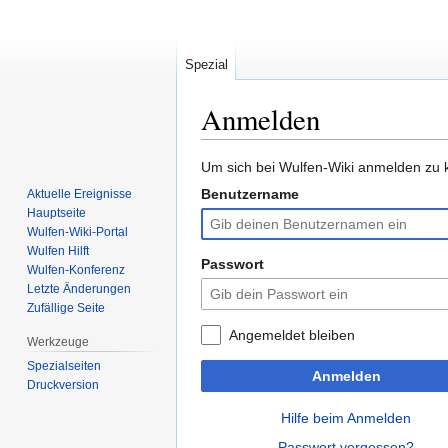
Spezial
Anmelden
Zur
Zur
Um sich bei Wulfen-Wiki anmelden zu k
Navigation
Suche
Benutzername
Aktuelle Ereignisse
springen
springen
Hauptseite
Wulfen-Wiki-Portal
Wulfen Hilft
Passwort
Wulfen-Konferenz
Letzte Änderungen
Zufällige Seite
Angemeldet bleiben
Werkzeuge
Spezialseiten
Anmelden
Druckversion
Hilfe beim Anmelden
Passwort vergessen?