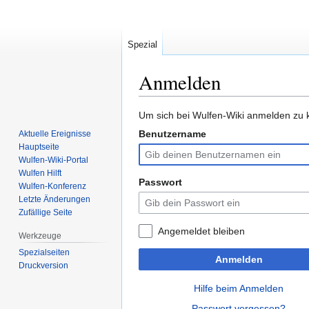
Spezial
Anmelden
Zur
Zur
Um sich bei Wulfen-Wiki anmelden zu k
Navigation
Suche
Benutzername
Aktuelle Ereignisse
springen
springen
Hauptseite
Wulfen-Wiki-Portal
Wulfen Hilft
Passwort
Wulfen-Konferenz
Letzte Änderungen
Zufällige Seite
Angemeldet bleiben
Werkzeuge
Spezialseiten
Anmelden
Druckversion
Hilfe beim Anmelden
Passwort vergessen?