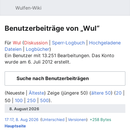
Wulfen-Wiki
Suche
Be
Benutzerbeiträge von „Wul“
Für
Wul
Diskussion
Sperr-Logbuch
Hochgeladene
Dateien
Logbücher
Ein Benutzer mit 13.251 Bearbeitungen. Das Konto
wurde am 6. Juli 2012 erstellt.
Suche nach Benutzerbeiträgen
(
Neueste
|
Älteste
) Zeige (
jüngere 50
) (
ältere 50
) (
20
|
50
|
100
|
250
|
500
).
8. August 2026
17:17, 8. Aug 2026
Unterschied
Versionen
+258 Bytes
‎
Hauptseite