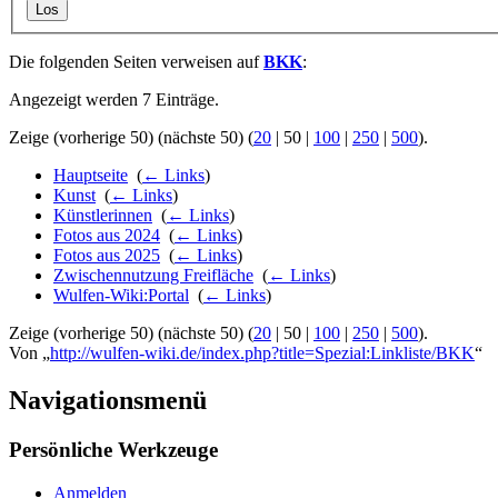
Los
Die folgenden Seiten verweisen auf
BKK
:
Angezeigt werden 7 Einträge.
Zeige (
vorherige 50
) (
nächste 50
) (
20
|
50
|
100
|
250
|
500
).
Hauptseite
‎
(
← Links
)
Kunst
‎
(
← Links
)
Künstlerinnen
‎
(
← Links
)
Fotos aus 2024
‎
(
← Links
)
Fotos aus 2025
‎
(
← Links
)
Zwischennutzung Freifläche
‎
(
← Links
)
Wulfen-Wiki:Portal
‎
(
← Links
)
Zeige (
vorherige 50
) (
nächste 50
) (
20
|
50
|
100
|
250
|
500
).
Von „
http://wulfen-wiki.de/index.php?title=Spezial:Linkliste/BKK
“
Navigationsmenü
Persönliche Werkzeuge
Anmelden