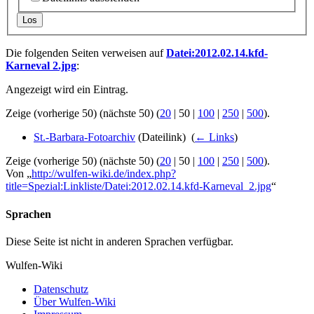
Los
Die folgenden Seiten verweisen auf
Datei:2012.02.14.kfd-
Karneval 2.jpg
:
Angezeigt wird ein Eintrag.
Zeige (
vorherige 50
) (
nächste 50
) (
20
|
50
|
100
|
250
|
500
).
St.-Barbara-Fotoarchiv
(Dateilink) ‎
(
← Links
)
Zeige (
vorherige 50
) (
nächste 50
) (
20
|
50
|
100
|
250
|
500
).
Von „
http://wulfen-wiki.de/index.php?
title=Spezial:Linkliste/Datei:2012.02.14.kfd-Karneval_2.jpg
“
Sprachen
Diese Seite ist nicht in anderen Sprachen verfügbar.
Wulfen-Wiki
Datenschutz
Über Wulfen-Wiki