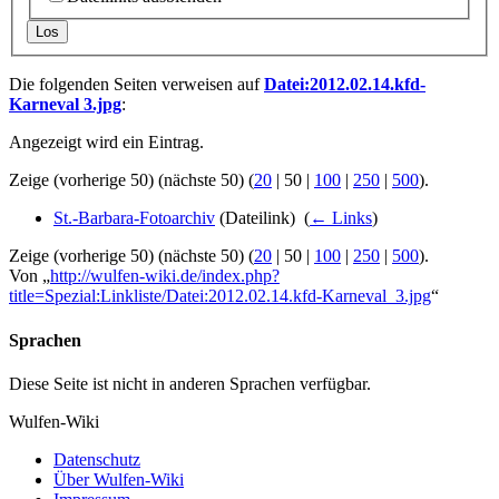
Los
Die folgenden Seiten verweisen auf
Datei:2012.02.14.kfd-
Karneval 3.jpg
:
Angezeigt wird ein Eintrag.
Zeige (
vorherige 50
) (
nächste 50
) (
20
|
50
|
100
|
250
|
500
).
St.-Barbara-Fotoarchiv
(Dateilink) ‎
(
← Links
)
Zeige (
vorherige 50
) (
nächste 50
) (
20
|
50
|
100
|
250
|
500
).
Von „
http://wulfen-wiki.de/index.php?
title=Spezial:Linkliste/Datei:2012.02.14.kfd-Karneval_3.jpg
“
Sprachen
Diese Seite ist nicht in anderen Sprachen verfügbar.
Wulfen-Wiki
Datenschutz
Über Wulfen-Wiki