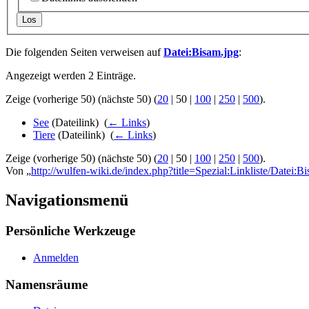
Los
Die folgenden Seiten verweisen auf
Datei:Bisam.jpg
:
Angezeigt werden 2 Einträge.
Zeige (
vorherige 50
) (
nächste 50
) (
20
|
50
|
100
|
250
|
500
).
See
(Dateilink) ‎
(
← Links
)
Tiere
(Dateilink) ‎
(
← Links
)
Zeige (
vorherige 50
) (
nächste 50
) (
20
|
50
|
100
|
250
|
500
).
Von „
http://wulfen-wiki.de/index.php?title=Spezial:Linkliste/Datei:B
Navigationsmenü
Persönliche Werkzeuge
Anmelden
Namensräume