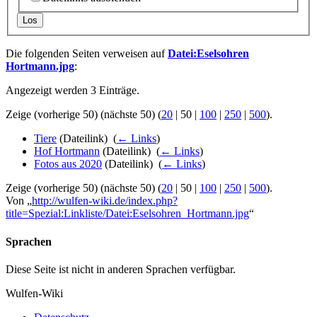
Los
Die folgenden Seiten verweisen auf
Datei:Eselsohren
Hortmann.jpg
:
Angezeigt werden 3 Einträge.
Zeige (
vorherige 50
) (
nächste 50
) (
20
|
50
|
100
|
250
|
500
).
Tiere
(Dateilink) ‎
(
← Links
)
Hof Hortmann
(Dateilink) ‎
(
← Links
)
Fotos aus 2020
(Dateilink) ‎
(
← Links
)
Zeige (
vorherige 50
) (
nächste 50
) (
20
|
50
|
100
|
250
|
500
).
Von „
http://wulfen-wiki.de/index.php?
title=Spezial:Linkliste/Datei:Eselsohren_Hortmann.jpg
“
Sprachen
Diese Seite ist nicht in anderen Sprachen verfügbar.
Wulfen-Wiki