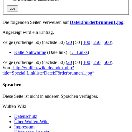
Los
Die folgenden Seiten verweisen auf
Datei:Förderbrunnen1.jpg
:
Angezeigt wird ein Eintrag.
Zeige (
vorherige 50
) (
nächste 50
) (
20
|
50
|
100
|
250
|
500
).
Kalte Nahwärme
(Dateilink) ‎
(
← Links
)
Zeige (
vorherige 50
) (
nächste 50
) (
20
|
50
|
100
|
250
|
500
).
Von „
http://wulfen-wiki.de/index.php?
title=Spezial:Linkliste/Datei:Förderbrunnen1.jpg
“
Sprachen
Diese Seite ist nicht in anderen Sprachen verfügbar.
Wulfen-Wiki
Datenschutz
Über Wulfen-Wiki
Impressum