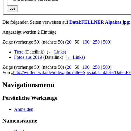
Los
Die folgenden Seiten verweisen auf
Datei:FELLNER Alpakas.jpg
:
Angezeigt werden 2 Einträge.
Zeige (
vorherige 50
) (
nächste 50
) (
20
|
50
|
100
|
250
|
500
).
Tiere
(Dateilink) ‎
(
← Links
)
Fotos aus 2019
(Dateilink) ‎
(
← Links
)
Zeige (
vorherige 50
) (
nächste 50
) (
20
|
50
|
100
|
250
|
500
).
Von „
http://wulfen-wiki.de/index.php?title=Spezial:Linkliste/Date
Navigationsmenü
Persönliche Werkzeuge
Anmelden
Namensräume