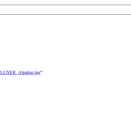
i:FELLNER_Alpakas.jpg
“