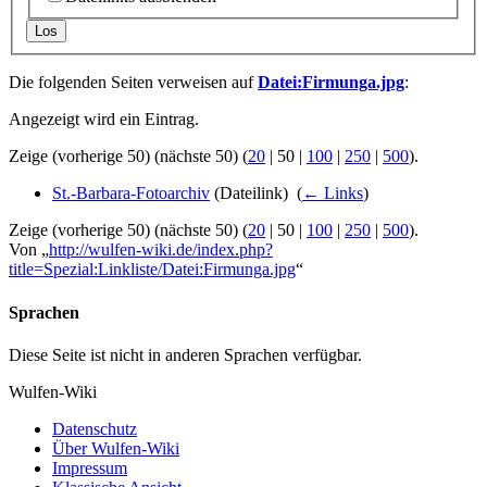
Los
Die folgenden Seiten verweisen auf
Datei:Firmunga.jpg
:
Angezeigt wird ein Eintrag.
Zeige (
vorherige 50
) (
nächste 50
) (
20
|
50
|
100
|
250
|
500
).
St.-Barbara-Fotoarchiv
(Dateilink) ‎
(
← Links
)
Zeige (
vorherige 50
) (
nächste 50
) (
20
|
50
|
100
|
250
|
500
).
Von „
http://wulfen-wiki.de/index.php?
title=Spezial:Linkliste/Datei:Firmunga.jpg
“
Sprachen
Diese Seite ist nicht in anderen Sprachen verfügbar.
Wulfen-Wiki
Datenschutz
Über Wulfen-Wiki
Impressum