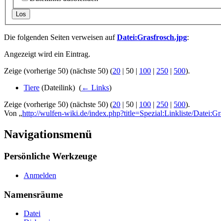
Los
Die folgenden Seiten verweisen auf
Datei:Grasfrosch.jpg
:
Angezeigt wird ein Eintrag.
Zeige (
vorherige 50
) (
nächste 50
) (
20
|
50
|
100
|
250
|
500
).
Tiere
(Dateilink) ‎
(
← Links
)
Zeige (
vorherige 50
) (
nächste 50
) (
20
|
50
|
100
|
250
|
500
).
Von „
http://wulfen-wiki.de/index.php?title=Spezial:Linkliste/Datei:Gr
Navigationsmenü
Persönliche Werkzeuge
Anmelden
Namensräume
Datei