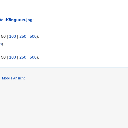
tei:Kängurus.jpg
:
|
50
|
100
|
250
|
500
).
s
)
|
50
|
100
|
250
|
500
).
Mobile Ansicht