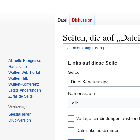
Datei
Diskussion
Seiten, die auf „Date
←
Datei:Kängurus.jpg
Zur
Zur
Aktuelle Ereignisse
Links auf diese Seite
Navigation
Suche
Hauptseite
Seite:
springen
springen
Wulfen-Wiki-Portal
Wulfen Hilft
Wulfen-Konferenz
Letzte Änderungen
Namensraum:
Zufällige Seite
Werkzeuge
Spezialseiten
Vorlageneinbindungen ausblen
Druckversion
Dateilinks ausblenden