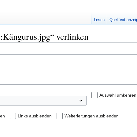
Lesen
Quelltext anze
i:Kängurus.jpg“ verlinken
Auswahl umkehren
den
Links ausblenden
Weiterleitungen ausblenden