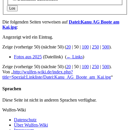
Los
Die folgenden Seiten verweisen auf
Datei:Kanu AG Boote am
Kai.jpg
:
Angezeigt wird ein Eintrag.
Zeige (
vorherige 50
) (
nächste 50
) (
20
|
50
|
100
|
250
|
500
).
Fotos aus 2025
(Dateilink) ‎
(
← Links
)
Zeige (
vorherige 50
) (
nächste 50
) (
20
|
50
|
100
|
250
|
500
).
Von „
http://wulfen-wiki.de/index.php?
title=Spezial:Linkliste/Datei:Kanu_AG_Boote_am_Kai.jpg
“
Sprachen
Diese Seite ist nicht in anderen Sprachen verfügbar.
Wulfen-Wiki
Datenschutz
Über Wulfen-Wiki