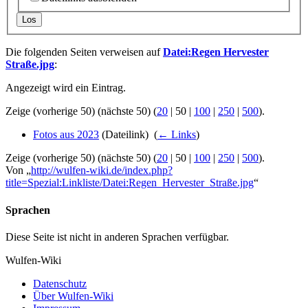
Los
Die folgenden Seiten verweisen auf
Datei:Regen Hervester
Straße.jpg
:
Angezeigt wird ein Eintrag.
Zeige (
vorherige 50
) (
nächste 50
) (
20
|
50
|
100
|
250
|
500
).
Fotos aus 2023
(Dateilink) ‎
(
← Links
)
Zeige (
vorherige 50
) (
nächste 50
) (
20
|
50
|
100
|
250
|
500
).
Von „
http://wulfen-wiki.de/index.php?
title=Spezial:Linkliste/Datei:Regen_Hervester_Straße.jpg
“
Sprachen
Diese Seite ist nicht in anderen Sprachen verfügbar.
Wulfen-Wiki
Datenschutz
Über Wulfen-Wiki