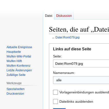
Datei
Diskussion
Seiten, die auf „Dat
←
Datei:Rom079.jpg
Zur
Zur
Aktuelle Ereignisse
Links auf diese Seite
Navigation
Suche
Hauptseite
Seite:
springen
springen
Wulfen-Wiki-Portal
Wulfen Hilft
Wulfen-Konferenz
Letzte Änderungen
Namensraum:
Zufällige Seite
Werkzeuge
Spezialseiten
Vorlageneinbindungen ausblen
Druckversion
Dateilinks ausblenden