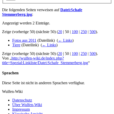
Die folgenden Seiten verweisen auf
Datei:Schafe
Stemmerberg.jpg
:
Angezeigt werden 2 Einträge.
Zeige (
vorherige 50
) (
nächste 50
) (
20
|
50
|
100
|
250
|
500
).
Fotos aus 2011
(Dateilink) ‎
(
← Links
)
Tiere
(Dateilink) ‎
(
← Links
)
Zeige (
vorherige 50
) (
nächste 50
) (
20
|
50
|
100
|
250
|
500
).
Von „
http://wulfen-wiki.de/index.php?
title=Spezial:Linkliste/Datei:Schafe_Stemmerberg.jpg
“
Sprachen
Diese Seite ist nicht in anderen Sprachen verfügbar.
Wulfen-Wiki
Datenschutz
Über Wulfen-Wiki
Impressum
Klassische Ansicht