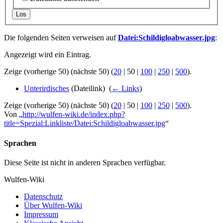
Los
Die folgenden Seiten verweisen auf
Datei:Schildigloabwasser.jpg
:
Angezeigt wird ein Eintrag.
Zeige (
vorherige 50
) (
nächste 50
) (
20
|
50
|
100
|
250
|
500
).
Unterirdisches
(Dateilink) ‎
(
← Links
)
Zeige (
vorherige 50
) (
nächste 50
) (
20
|
50
|
100
|
250
|
500
).
Von „
http://wulfen-wiki.de/index.php?
title=Spezial:Linkliste/Datei:Schildigloabwasser.jpg
“
Sprachen
Diese Seite ist nicht in anderen Sprachen verfügbar.
Wulfen-Wiki
Datenschutz
Über Wulfen-Wiki
Impressum