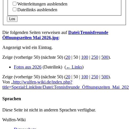
Weiterleitungen ausblenden
Dateilinks ausblenden
Los
Die folgenden Seiten verweisen auf
Datei:Tennisfreunde
Öffnungszeiten Mai 2026.jpg
:
Angezeigt wird ein Eintrag.
Zeige (
vorherige 50
) (
nächste 50
) (
20
|
50
|
100
|
250
|
500
).
Fotos aus 2026
(Dateilink) ‎
(
← Links
)
Zeige (
vorherige 50
) (
nächste 50
) (
20
|
50
|
100
|
250
|
500
).
Von „
http://wulfen-wiki.de/index.php?
title=Spezial:Linkliste/Datei:Tennisfreunde_Öffnungszeiten_Mai_202
Sprachen
Diese Seite ist nicht in anderen Sprachen verfügbar.
Wulfen-Wiki