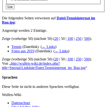
Los
Die folgenden Seiten verweisen auf
Datei:Tennisinternat im
Bau.jpg
:
Angezeigt werden 2 Einträge.
Zeige (
vorherige 50
) (
nächste 50
) (
20
|
50
|
100
|
250
|
500
).
Tennis
(Dateilink) ‎
(
← Links
)
Fotos aus 2019
(Dateilink) ‎
(
← Links
)
Zeige (
vorherige 50
) (
nächste 50
) (
20
|
50
|
100
|
250
|
500
).
Von „
http://wulfen-wiki.de/index.php?
title=Spezial:Linkliste/Datei:Tennisinternat_im_Bau.jpg
“
Sprachen
Diese Seite ist nicht in anderen Sprachen verfügbar.
Wulfen-Wiki
Datenschutz