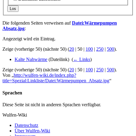
Los
Die folgenden Seiten verweisen auf
Datei:Wärmepumpen
Absatz.jpg
:
Angezeigt wird ein Eintrag.
Zeige (
vorherige 50
) (
nächste 50
) (
20
|
50
|
100
|
250
|
500
).
Kalte Nahwärme
(Dateilink) ‎
(
← Links
)
Zeige (
vorherige 50
) (
nächste 50
) (
20
|
50
|
100
|
250
|
500
).
Von „
http://wulfen-wiki.de/index.php?
title=Spezial:Linkliste/Datei:Wärmepumpen_Absatz.jpg
“
Sprachen
Diese Seite ist nicht in anderen Sprachen verfügbar.
Wulfen-Wiki
Datenschutz
Über Wulfen-Wiki