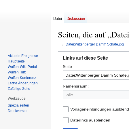
Datei
Diskussion
Seiten, die auf „Dat
←
Datei:Wittenberger Damm Schafe.jpg
Zur
Zur
Aktuelle Ereignisse
Links auf diese Seite
Navigation
Suche
Hauptseite
Seite:
springen
springen
Wulfen-Wiki-Portal
Wulfen Hilft
Wulfen-Konferenz
Letzte Änderungen
Namensraum:
Zufällige Seite
Werkzeuge
Spezialseiten
Vorlageneinbindungen ausblen
Druckversion
Dateilinks ausblenden