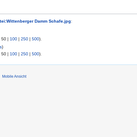
tei:Wittenberger Damm Schafe.jpg
:
|
50
|
100
|
250
|
500
).
s
)
|
50
|
100
|
250
|
500
).
Mobile Ansicht