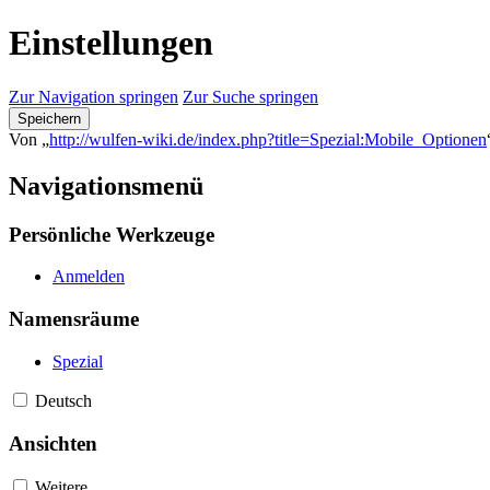
Einstellungen
Zur Navigation springen
Zur Suche springen
Speichern
Von „
http://wulfen-wiki.de/index.php?title=Spezial:Mobile_Optionen
Navigationsmenü
Persönliche Werkzeuge
Anmelden
Namensräume
Spezial
Deutsch
Ansichten
Weitere