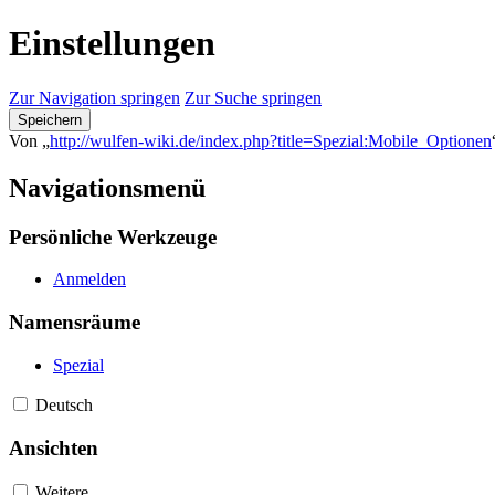
Einstellungen
Zur Navigation springen
Zur Suche springen
Speichern
Von „
http://wulfen-wiki.de/index.php?title=Spezial:Mobile_Optionen
Navigationsmenü
Persönliche Werkzeuge
Anmelden
Namensräume
Spezial
Deutsch
Ansichten
Weitere