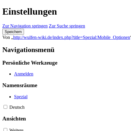
Einstellungen
Zur Navigation springen
Zur Suche springen
Speichern
Von „
http://wulfen-wiki.de/index.php?title=Spezial:Mobile_Optionen
Navigationsmenü
Persönliche Werkzeuge
Anmelden
Namensräume
Spezial
Deutsch
Ansichten
Weitere