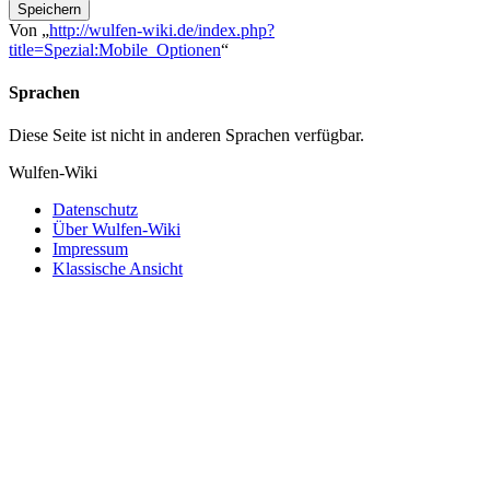
Speichern
Von „
http://wulfen-wiki.de/index.php?
title=Spezial:Mobile_Optionen
“
Sprachen
Diese Seite ist nicht in anderen Sprachen verfügbar.
Wulfen-Wiki
Datenschutz
Über Wulfen-Wiki
Impressum
Klassische Ansicht