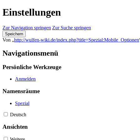
Einstellungen
Zur Navigation springen
Zur Suche springen
Speichern
Von „
http://wulfen-wiki.de/index.php?title=Spezial:Mobile_Optionen
Navigationsmenü
Persönliche Werkzeuge
Anmelden
Namensräume
Spezial
Deutsch
Ansichten
Weitere