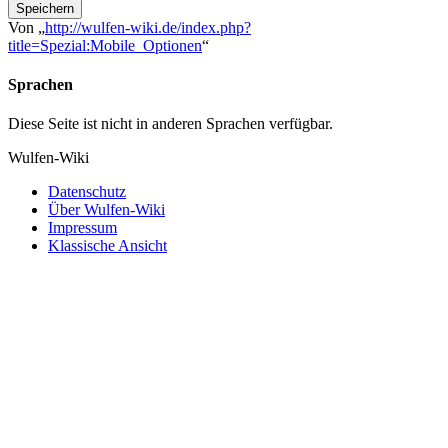
Speichern
Von „
http://wulfen-wiki.de/index.php?
title=Spezial:Mobile_Optionen
“
Sprachen
Diese Seite ist nicht in anderen Sprachen verfügbar.
Wulfen-Wiki
Datenschutz
Über Wulfen-Wiki
Impressum
Klassische Ansicht